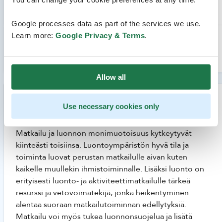
Google processes data as part of the services we use.
Sisältö
Learn more:
Google Privacy & Terms
.
Sisällysluettelo
Allow all
Matkailu ja luonnon monimuotoisuus
Use necessary cookies only
kytkeytyvät tiiviisti toisiinsa
Matkailu ja luonnon monimuotoisuus kytkeytyvät
kiinteästi toisiinsa. Luontoympäristön hyvä tila ja
toiminta luovat perustan matkailulle aivan kuten
kaikelle muullekin ihmistoiminnalle. Lisäksi luonto on
erityisesti luonto- ja aktiviteettimatkailulle tärkeä
resurssi ja vetovoimatekijä, jonka heikentyminen
alentaa suoraan matkailutoiminnan edellytyksiä.
Matkailu voi myös tukea luonnonsuojelua ja lisätä