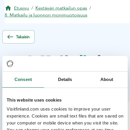
Etusivu
/
Kestävän matkailun opas
/
8. Matkailu ja luonnon monimuotoisuus
Takaisin
8. Matkailu ja
luonnon
Consent
Details
About
monimuotoisuus
This website uses cookies
Visitfinland.com uses cookies to improve your user
Hae kestävän matkailun oppaasta
experience. Cookies are small text files that are saved on
your computer or mobile device when you visit the site.
Syötä hakusana
You can change your cookie preferences at any time.